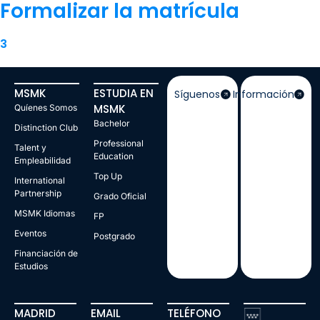
Formalizar la matrícula
3
MSMK
ESTUDIA EN
Síguenos
Información
MSMK
Quíenes Somos
Bachelor
Distinction Club
Professional
Talent y
Education
Empleabilidad
Top Up
International
Partnership
Grado Oficial
MSMK Idiomas
FP
Eventos
Postgrado
Financiación de
Estudios
MADRID
EMAIL
TELÉFONO