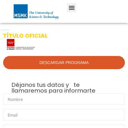
GRADO SUPERIOR
Grado en Marketing Digital e Inteligencia Artificial
TÍTULO OFICIAL
DESCARGAR PROGRAMA
Déjanos tus datos y te
llamaremos para informarte