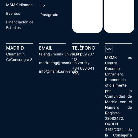
MSMK Idiomas
FP
Eventos
Postgrado
Financiación de
Estudios
MADRID
EMAIL
TELÉFONO
Chamartín,
talent@msmk.university
+34 659 207
MSMK es
C/Consuegra 3
113
marketing@msmk.university
Centro
+34 636 041
Docente
info@msmk.university
728
Extranjero.
Reconocido
oficialmente
por la
Comunidad de
Madrid con el
Número de
Registro:
28082472.
ORDEN
4612/2024 de
la Consejería